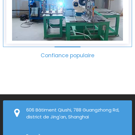
Confiance populaire
606 Bâtiment Qiushi, 788 Guangzhong Rd,
district de Jing'an, Shanghai