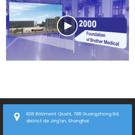
606 Bâtiment Qiushi, 788 Guangzhong Rd,
district de Jing'an, Shanghai